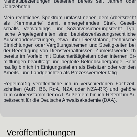
Man­dats­be­zieh­ung­en be­steh­en be­reits seit Jahr­en oder
Jahr­zehnt­en.
Mein rechtliches Spektrum um­fasst neben dem Arbeits­recht
als „Kern­materie“ da­mit ein­her­ge­hendes Straf-, Ge­sell­
schafts- Ver­walt­ungs- und So­zial­ver­sich­er­ungs­recht. Typ­
ische An­ge­legen­heiten sind be­triebs­ver­fass­ungs­recht­liche
Aus­ein­ander­setz­ung­en, etwa über Dienst­pläne, tech­nische
Ein­richt­ung­en oder Ver­güt­ungs­them­en und Streit­ig­keiten bei
der Be­end­ig­ung von Dienst­ver­hält­nis­sen. Zumeist werde ich
bereits im Vor­feld mit Gut­acht­er­tät­ig­keit­en oder in­tern­en Er­
mitt­lung­en be­auf­tragt und be­gleite Be­triebs­über­gänge. Sehr
häufig bin ich in Einigungs­stellen als Bei­sitz­er oder vor den
Arbeits- und Land­ge­richt­en als Pro­zess­ver­tret­er tätig.
Regel­mäßig ver­öffent­liche ich in ver­schiedenen Fach­zeit­
schriften (AuR, BB, RdA, NZA oder NZA-RR) und ge­höre
zum Au­tor­en­stamm der öAT. Auß­er­dem bin ich Refernt im Ar­
beits­recht für die Deut­sche An­walts­aka­de­mie (DAA).
Veröffentlichungen