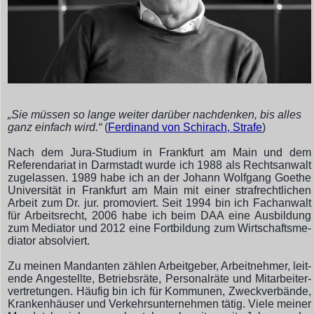
„Sie müssen so lange weiter darüber nachdenken, bis alles
ganz einfach wird.“
(
Ferdinand von Schirach, Strafe
)
Nach dem Jura-Studium in Frankfurt am Main und dem
Referendariat in Darmstadt wurde ich 1988 als Rechtsanwalt
zugelassen. 1989 habe ich an der Johann Wolfgang Goethe
Universität in Frankfurt am Main mit einer strafrechtlichen
Arbeit zum Dr. jur. promoviert. Seit 1994 bin ich Fachanwalt
für Arbeitsrecht, 2006 habe ich beim DAA eine Aus­bild­ung
zum Me­di­ator und 2012 eine Fort­bild­ung zum Wirt­schafts­me­
di­ator ab­sol­viert.
Zu meinen Mandanten zählen Arbeit­geber, Arbeit­nehmer, leit­
en­de An­ge­stell­te, Betriebs­räte, Personal­räte und Mit­arbeit­er­
ver­tret­ungen. Häufig bin ich für Komm­un­en, Zweck­ver­bände,
Kran­ken­häus­er und Ver­kehrs­unter­nehm­en tätig. Viele mein­er